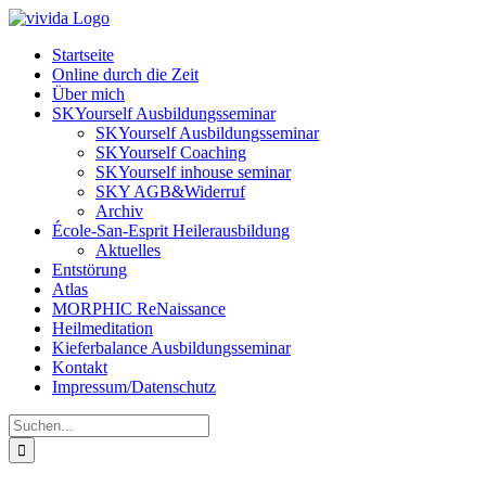
Zum
Inhalt
Startseite
springen
Online durch die Zeit
Über mich
SKYourself Ausbildungsseminar
SKYourself Ausbildungsseminar
SKYourself Coaching
SKYourself inhouse seminar
SKY AGB&Widerruf
Archiv
École-San-Esprit Heilerausbildung
Aktuelles
Entstörung
Atlas
MORPHIC ReNaissance
Heilmeditation
Kieferbalance Ausbildungsseminar
Kontakt
Impressum/Datenschutz
Suche
nach: