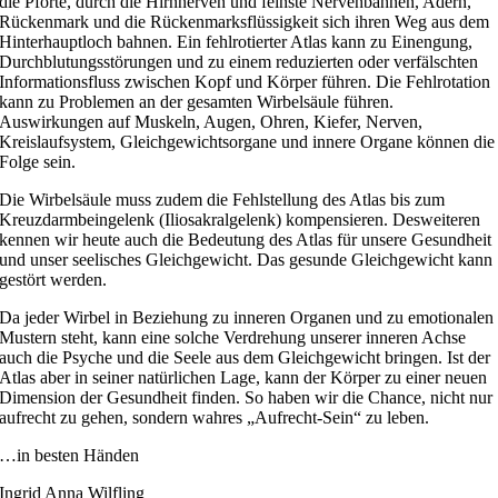
die Pforte, durch die Hirnnerven und feinste Nervenbahnen, Adern,
Rückenmark und die Rückenmarksflüssigkeit sich ihren Weg aus dem
Hinterhauptloch bahnen. Ein fehlrotierter Atlas kann zu Einengung,
Durchblutungsstörungen und zu einem reduzierten oder verfälschten
Informationsfluss zwischen Kopf und Körper führen. Die Fehlrotation
kann zu Problemen an der gesamten Wirbelsäule führen.
Auswirkungen auf Muskeln, Augen, Ohren, Kiefer, Nerven,
Kreislaufsystem, Gleichgewichtsorgane und innere Organe können die
Folge sein.
Die Wirbelsäule muss zudem die Fehlstellung des Atlas bis zum
Kreuzdarmbeingelenk (Iliosakralgelenk) kompensieren. Desweiteren
kennen wir heute auch die Bedeutung des Atlas für unsere Gesundheit
und unser seelisches Gleichgewicht. Das gesunde Gleichgewicht kann
gestört werden.
Da jeder Wirbel in Beziehung zu inneren Organen und zu emotionalen
Mustern steht, kann eine solche Verdrehung unserer inneren Achse
auch die Psyche und die Seele aus dem Gleichgewicht bringen. Ist der
Atlas aber in seiner natürlichen Lage, kann der Körper zu einer neuen
Dimension der Gesundheit finden. So haben wir die Chance, nicht nur
aufrecht zu gehen, sondern wahres „Aufrecht-Sein“ zu leben.
…in besten Händen
Ingrid Anna Wilfling