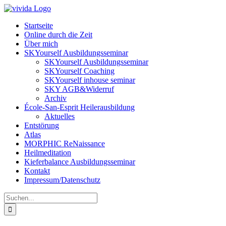
Zum
Inhalt
Startseite
springen
Online durch die Zeit
Über mich
SKYourself Ausbildungsseminar
SKYourself Ausbildungsseminar
SKYourself Coaching
SKYourself inhouse seminar
SKY AGB&Widerruf
Archiv
École-San-Esprit Heilerausbildung
Aktuelles
Entstörung
Atlas
MORPHIC ReNaissance
Heilmeditation
Kieferbalance Ausbildungsseminar
Kontakt
Impressum/Datenschutz
Suche
nach: